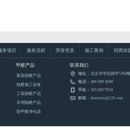
服务项目
服务流程
荣誉资质
施工案例
招商加
甲醛产品
联系我们
地址：
北京市学院路甲5号8幢
家装除醛产品
电话：
400 089 8690
除醛施工设备
手机：
18518077818
工装除醛产品
邮箱：
duxinxin@126.com
车用除醛产品
除甲醛净化器