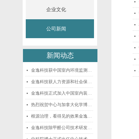
넷
企业文化
넷
넷
公司新闻
넷
넷
新闻动态
넷
金逸科技获中国室内环境监测工作委员会权威认_除甲醛公司-北京金逸科技有限公司
넷
넷
金逸科技获人力资源和社会保障部认证资格证书_除甲醛公司-北京金逸科技有限公司
넷
金逸科技正式加入中国室内装饰协会室内环境监_除甲醛公司-北京金逸科技有限公司
넷
热烈祝贺中心与加拿大化学博士建立合作关系_除甲醛公司-北京金逸科技有限公司
넷
根源治理，看得见的效果金逸科技除甲醛公司_除甲醛公司-北京金逸科技有限公司
넷
金逸科技除甲醛公司技术研发实力引领行业发展_除甲醛公司-北京金逸科技有限公司
넷