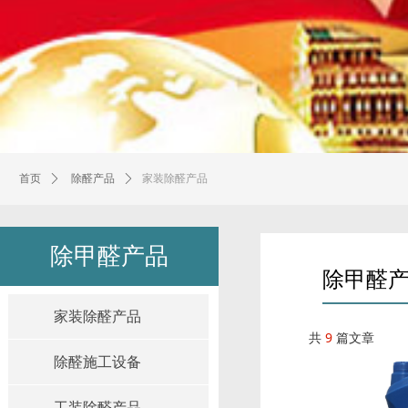
家装除醛产品
首页
ꄲ
除醛产品
ꄲ
除甲醛产品
除甲醛
家装除醛产品
共
9
篇文章
除醛施工设备
工装除醛产品